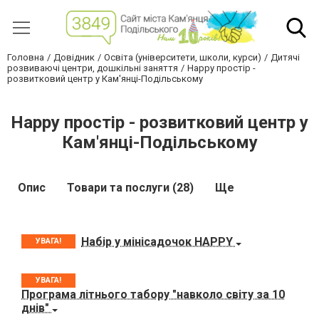
Головна
Довідник
Освіта (університети, школи, курси)
Дитячі
розвиваючі центри, дошкільні заняття
Happy простір -
розвитковий центр у Кам'янці-Подільському
Happy простір - розвитковий центр у
Кам'янці-Подільському
Опис
Товари та послуги (28)
Ще
Набір у мінісадочок HAPPY
УВАГА!
УВАГА!
Програма літнього табору "навколо світу за 10
днів"