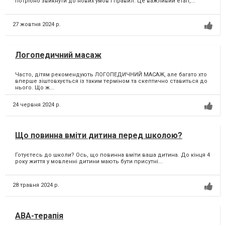
потрібно звикнути до нових умов і правил. Це важливий етап,...
27 жовтня 2024 р.
Логопедичний масаж
Часто, дітям рекомендують ЛОГОПЕДИЧНИЙ МАСАЖ, але багато хто
вперше зіштовхується із таким терміном та скептично ставиться до
нього. Що ж...
24 червня 2024 р.
Що повинна вміти дитина перед школою?
Готуєтесь до школи? Ось, що повинна вміти ваша дитина. До кінця 4
року життя у мовленні дитини мають бути присутні...
28 травня 2024 р.
АВА-терапія