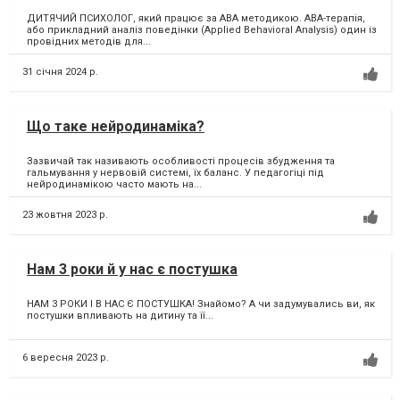
ДИТЯЧИЙ ПСИХОЛОГ, який працює за АВА методикою. ABA-терапія,
або прикладний аналіз поведінки (Applied Behavioral Analysis) один із
провідних методів для...
31 січня 2024 р.
Що таке нейродинаміка?
Зазвичай так називають особливості процесів збудження та
гальмування у нервовій системі, їх баланс. У педагогіці під
нейродинамікою часто мають на...
23 жовтня 2023 р.
Нам 3 роки й у нас є постушка
НАМ 3 РОКИ І В НАС Є ПОСТУШКА! Знайомо? А чи задумувались ви, як
постушки впливають на дитину та її...
6 вересня 2023 р.