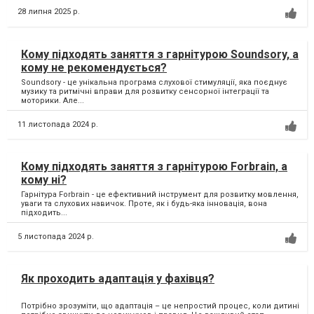
28 липня 2025 р.
Кому підходять заняття з гарнітурою Soundsory, а
кому не рекомендується?
Soundsory - це унікальна програма слухової стимуляції, яка поєднує
музику та ритмічні вправи для розвитку сенсорної інтеграції та
моторики. Але...
11 листопада 2024 р.
Кому підходять заняття з гарнітурою Forbrain, а
кому ні?
Гарнітура Forbrain - це ефективний інструмент для розвитку мовлення,
уваги та слухових навичок. Проте, як і будь-яка інновація, вона
підходить...
5 листопада 2024 р.
Як проходить адаптація у фахівця?
Потрібно зрозуміти, що адаптація – це непростий процес, коли дитині