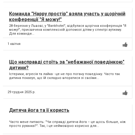
Команда "Happy простір" взяла участь у щорічній
конференції "Я можу!"
28 березня у Львові, у "Bankhotel", відбулася щорічна конференція "Я
можу!", присвячена комплексній допомозі дітям у спектрі аутизму.
Для команди...
1 квітня
Що насправді стоїть за "небажаної поведінкою"
дитини?
Істерики, агресія та лайка - це не про погану поведінку. Часто так
дитина показує, що їй складно впоратися зі своїми...
29 грудня 2025 р.
Дитяча йога та її користь
Часто мене питають: "Чи справді дитяча йога – це щось більше, ніж
просто руханка?". Так, і це неймовірно корисно для...